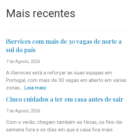
Mais recentes
iServices com mais de 30 vagas de norte a
sul do país
7 de Agosto, 2026
A iServices está a reforçar as suas equipas em
Portugal, com mais de 30 vagas em aberto em várias
:
zonas…
Leia mais
i
Cinco cuidados a ter em casa antes de sair
S
e
7 de Agosto, 2026
r
Com o verão, chegam também as férias, os fins-de-
v
semana fora e os dias em que a casa fica mais
i