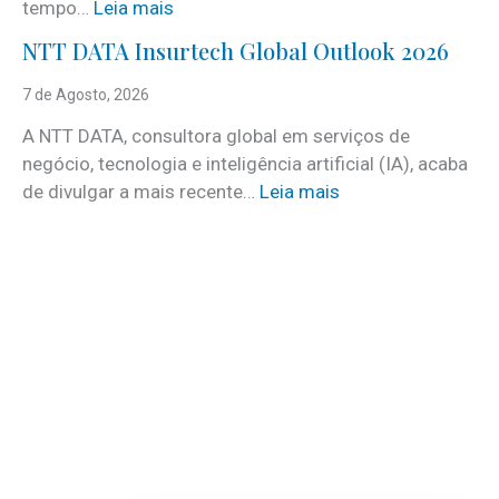
:
tempo…
Leia mais
c
C
e
NTT DATA Insurtech Global Outlook 2026
i
s
n
7 de Agosto, 2026
c
c
o
A NTT DATA, consultora global em serviços de
o
m
negócio, tecnologia e inteligência artificial (IA), acaba
c
m
:
de divulgar a mais recente…
Leia mais
u
a
N
i
i
T
d
s
T
a
d
D
d
e
A
o
3
T
s
0
A
a
v
I
t
a
n
e
g
s
r
a
u