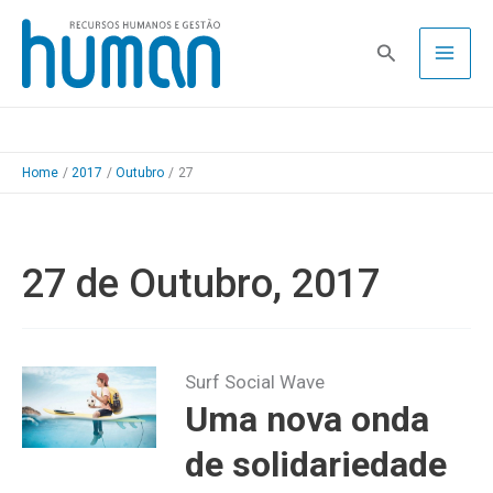
Skip
to
Pesquisa
content
Home
2017
Outubro
27
27 de Outubro, 2017
Surf Social Wave
Uma nova onda
de solidariedade