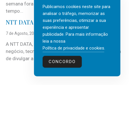
semana fora e os dias em que a casa fica mais
Publicamos cookies neste site para
tempo...
analisar o tráfego, memorizar as
suas preferências, otimizar a sua
NTT DATA Insurtech Global Outlook 2026
experiência e apresentar
7 de Agosto, 2026
publicidade. Para mais informação
leia a nossa
A NTT DATA, consultora global em serviços de
Política de privacidade e cookies
.
negócio, tecnologia e inteligência artificial (IA), acaba
de divulgar a mais recente...
CONCORDO