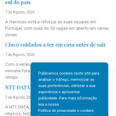
sul do país
7 de Agosto, 2026
A iServices está a reforçar as suas equipas em
Portugal, com mais de 30 vagas em aberto em várias
zonas...
Cinco cuidados a ter em casa antes de sair
7 de Agosto, 2026
Com o verão, chegam também as férias, os fins-de-
semana fora e os dias em que a casa fica mais
Publicamos cookies neste site para
tempo...
analisar o tráfego, memorizar as
suas preferências, otimizar a sua
NTT DATA Insurtech Global Outlook 2026
experiência e apresentar
7 de Agosto, 2026
publicidade. Para mais informação
leia a nossa
A NTT DATA, consultora global em serviços de
Política de privacidade e cookies
.
negócio, tecnologia e inteligência artificial (IA), acaba