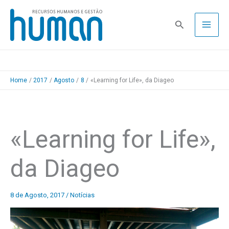
Skip
to
Pesquisa
content
Home
2017
Agosto
8
«Learning for Life», da Diageo
«Learning for Life»,
da Diageo
8 de Agosto, 2017
/
Notícias