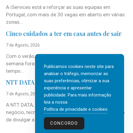
A iServices está a reforçar as suas equipas em
Portugal, com mais de 30 vagas em aberto em várias
zonas...
Cinco cuidados a ter em casa antes de sair
7 de Agosto, 2026
Com o verão, chegam também as férias, os fins-de-
semana fora e os dias em que a casa fica mais
Publicamos cookies neste site para
tempo...
analisar o tráfego, memorizar as
suas preferências, otimizar a sua
NTT DATA Insurtech Global Outlook 2026
experiência e apresentar
7 de Agosto, 2026
publicidade. Para mais informação
leia a nossa
A NTT DATA, consultora global em serviços de
Política de privacidade e cookies
.
negócio, tecnologia e inteligência artificial (IA), acaba
de divulgar a mais recente...
CONCORDO