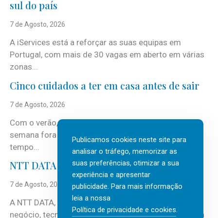
sul do país
7 de Agosto, 2026
A iServices está a reforçar as suas equipas em
Portugal, com mais de 30 vagas em aberto em várias
zonas...
Cinco cuidados a ter em casa antes de sair
7 de Agosto, 2026
Com o verão, chegam também as férias, os fins-de-
semana fora e os dias em que a casa fica mais
Publicamos cookies neste site para
tempo...
analisar o tráfego, memorizar as
suas preferências, otimizar a sua
NTT DATA Insurtech Global Outlook 2026
experiência e apresentar
7 de Agosto, 2026
publicidade. Para mais informação
leia a nossa
A NTT DATA, consultora global em serviços de
Política de privacidade e cookies
.
negócio, tecnologia e inteligência artificial (IA), acaba