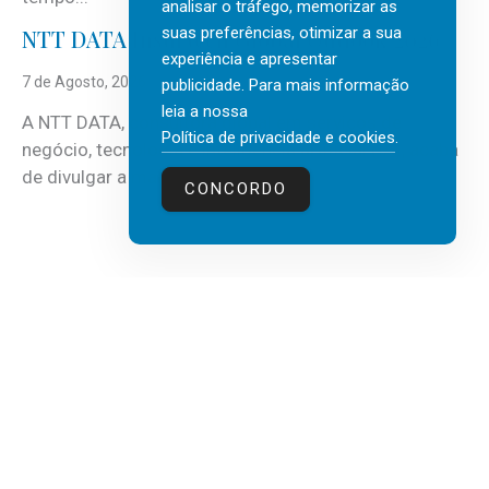
analisar o tráfego, memorizar as
suas preferências, otimizar a sua
NTT DATA Insurtech Global Outlook 2026
experiência e apresentar
7 de Agosto, 2026
publicidade. Para mais informação
leia a nossa
A NTT DATA, consultora global em serviços de
Política de privacidade e cookies
.
negócio, tecnologia e inteligência artificial (IA), acaba
de divulgar a mais recente...
CONCORDO