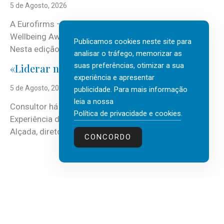
5 de Agosto, 2026
A Eurofirms – People first está de regresso aos
Wellbeing Awards, integrando o Top Wellbeing 2026.
Publicamos cookies neste site para
Nesta edição, a multinacional...
analisar o tráfego, memorizar as
suas preferências, otimizar a sua
«Liderar não é um talento místico.»
experiência e apresentar
5 de Agosto, 2026
publicidade. Para mais informação
leia a nossa
Consultor há mais de três décadas nas áreas de
Política de privacidade e cookies
.
Experiência do Cliente, Vendas e Liderança, Manuel
Alçada, diretor executivo da...
CONCORDO