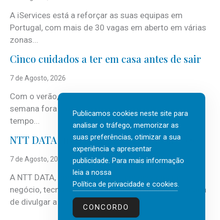
A iServices está a reforçar as suas equipas em
Portugal, com mais de 30 vagas em aberto em várias
zonas...
Cinco cuidados a ter em casa antes de sair
7 de Agosto, 2026
Com o verão, chegam também as férias, os fins-de-
semana fora e os dias em que a casa fica mais
Publicamos cookies neste site para
tempo...
analisar o tráfego, memorizar as
suas preferências, otimizar a sua
NTT DATA Insurtech Global Outlook 2026
experiência e apresentar
7 de Agosto, 2026
publicidade. Para mais informação
leia a nossa
A NTT DATA, consultora global em serviços de
Política de privacidade e cookies
.
negócio, tecnologia e inteligência artificial (IA), acaba
de divulgar a mais recente...
CONCORDO