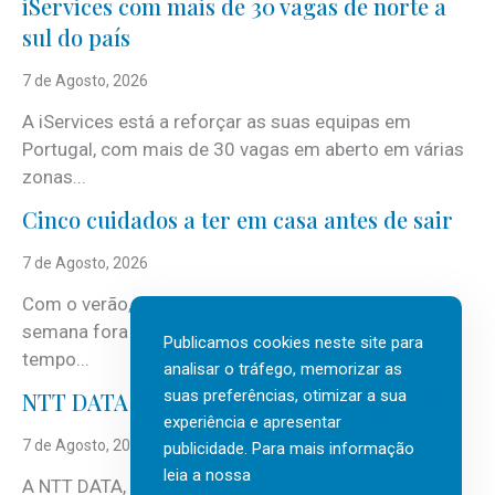
iServices com mais de 30 vagas de norte a
sul do país
7 de Agosto, 2026
A iServices está a reforçar as suas equipas em
Portugal, com mais de 30 vagas em aberto em várias
zonas...
Cinco cuidados a ter em casa antes de sair
7 de Agosto, 2026
Com o verão, chegam também as férias, os fins-de-
semana fora e os dias em que a casa fica mais
Publicamos cookies neste site para
tempo...
analisar o tráfego, memorizar as
suas preferências, otimizar a sua
NTT DATA Insurtech Global Outlook 2026
experiência e apresentar
7 de Agosto, 2026
publicidade. Para mais informação
leia a nossa
A NTT DATA, consultora global em serviços de