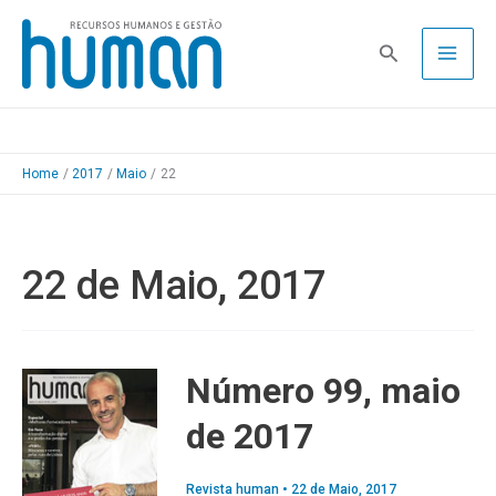
Skip
to
Pesquisa
content
Home
2017
Maio
22
22 de Maio, 2017
Número 99, maio
de 2017
Revista human
•
22 de Maio, 2017