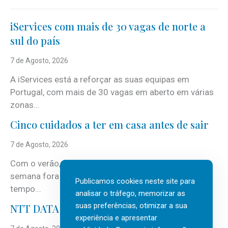
iServices com mais de 30 vagas de norte a
sul do país
7 de Agosto, 2026
A iServices está a reforçar as suas equipas em
Portugal, com mais de 30 vagas em aberto em várias
zonas...
Cinco cuidados a ter em casa antes de sair
7 de Agosto, 2026
Com o verão, chegam também as férias, os fins-de-
semana fora e os dias em que a casa fica mais
Publicamos cookies neste site para
tempo...
analisar o tráfego, memorizar as
suas preferências, otimizar a sua
NTT DATA Insurtech Global Outlook 2026
experiência e apresentar