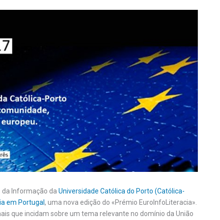
o da Informação da
Universidade Católica do Porto (Católica-
a em Portugal
, uma nova edição do «Prémio EuroInfoLiteracia».
ginais que incidam sobre um tema relevante no domínio da União