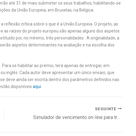
derão até 31 de maio submeter os seus trabalhos, habilitando-se
ições da União Europeia, em Bruxelas, na Bélgica.
a reflexão crítica sobre o que é a União Europeia. O projeto, as
as e as raízes do projeto europeu são apenas alguns dos aspetos
stituído por, no mínimo, três personalidades. A originalidade, a
 serão aspetos determinantes na avaliação e na escolha dos
 Para se habilitar ao prémio, terá apenas de entregar, em
s ou inglês. Cada autor deve apresentar um único ensaio, que
lise deve ainda ser escrita dentro dos parâmetros definidos nas
estão disponíveis
aqui
.
SEGUINTE
Simulador de vencimento on-line para trabalho temporário