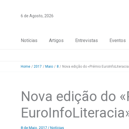
Skip
to
6 de Agosto, 2026
content
Notícias
Artigos
Entrevistas
Eventos
Home
2017
Maio
8
Nova edição do «Prémio EuroInfoLiteracia
Nova edição do «
EuroInfoLiteracia
8 de Maio, 2017
/
Notícias