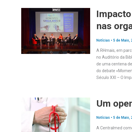
Impacto 
nas org
Notícias
•
5 de Maio,
A RHmais, em parce
no Auditório da Bib
de uma centena de 
do debate «Moment
Século XXI – O Imp
Um open
Notícias
•
5 de Maio,
A Centralmed come