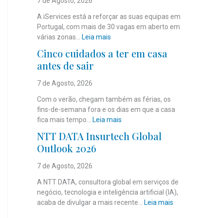
7 de Agosto, 2026
A iServices está a reforçar as suas equipas em
Portugal, com mais de 30 vagas em aberto em
:
várias zonas…
Leia mais
i
Cinco cuidados a ter em casa
S
antes de sair
e
r
7 de Agosto, 2026
v
i
Com o verão, chegam também as férias, os
c
fins-de-semana fora e os dias em que a casa
e
:
fica mais tempo…
Leia mais
s
C
NTT DATA Insurtech Global
c
i
Outlook 2026
o
n
m
c
7 de Agosto, 2026
m
o
a
c
A NTT DATA, consultora global em serviços de
i
u
negócio, tecnologia e inteligência artificial (IA),
s
i
:
acaba de divulgar a mais recente…
Leia mais
d
d
N