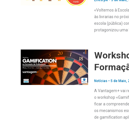
Lifestyle
•
5 de Maio,
«Voltemos à Escola»
às livrarias no pró
escola (pública) c
protagonizou uma l
Worksho
Formaçã
Notícias
•
5 de Maio,
A Vantagem+ vai re
o workshop «Gamifi
ficar a compreende
os mecanismos esse
de gamification ap