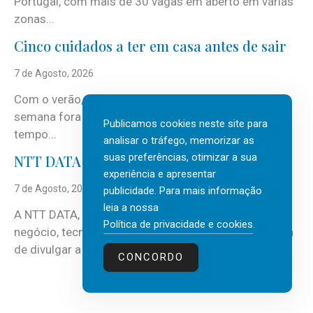
Portugal, com mais de 30 vagas em aberto em várias
zonas...
Cinco cuidados a ter em casa antes de sair
7 de Agosto, 2026
Com o verão, chegam também as férias, os fins-de-
semana fora e os dias em que a casa fica mais
Publicamos cookies neste site para
tempo...
analisar o tráfego, memorizar as
suas preferências, otimizar a sua
NTT DATA Insurtech Global Outlook 2026
experiência e apresentar
7 de Agosto, 2026
publicidade. Para mais informação
leia a nossa
A NTT DATA, consultora global em serviços de
Política de privacidade e cookies
.
negócio, tecnologia e inteligência artificial (IA), acaba
de divulgar a mais recente...
CONCORDO