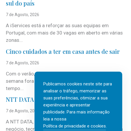
sul do país
7 de Agosto, 2026
A iServices está a reforçar as suas equipas em
Portugal, com mais de 30 vagas em aberto em várias
zonas...
Cinco cuidados a ter em casa antes de sair
7 de Agosto, 2026
Com o verão, chegam também as férias, os fins-de-
semana fora e os dias em que a casa fica mais
Publicamos cookies neste site para
tempo...
analisar o tráfego, memorizar as
suas preferências, otimizar a sua
NTT DATA Insurtech Global Outlook 2026
experiência e apresentar
7 de Agosto, 2026
publicidade. Para mais informação
leia a nossa
A NTT DATA, consultora global em serviços de
Política de privacidade e cookies
.
negócio, tecnologia e inteligência artificial (IA), acaba