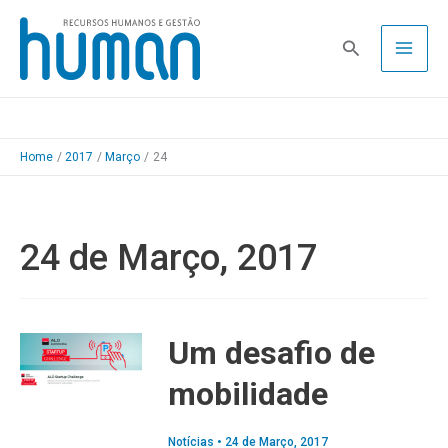
Skip
to
Pesquisa
content
Home
2017
Março
24
24 de Março, 2017
Um desafio de
mobilidade
Notícias
•
24 de Março, 2017