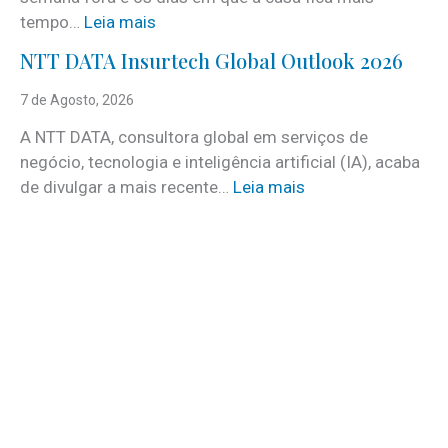
i
:
tempo…
Leia mais
c
C
e
NTT DATA Insurtech Global Outlook 2026
i
s
n
7 de Agosto, 2026
c
c
o
A NTT DATA, consultora global em serviços de
o
m
negócio, tecnologia e inteligência artificial (IA), acaba
c
m
:
de divulgar a mais recente…
Leia mais
u
a
N
i
i
T
d
s
T
a
d
D
d
e
A
o
3
T
s
0
A
a
v
I
t
a
n
e
g
s
r