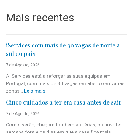
Mais recentes
iServices com mais de 30 vagas de norte a
sul do país
7 de Agosto, 2026
A iServices está a reforçar as suas equipas em
Portugal, com mais de 30 vagas em aberto em várias
:
zonas…
Leia mais
i
Cinco cuidados a ter em casa antes de sair
S
e
7 de Agosto, 2026
r
Com o verão, chegam também as férias, os fins-de-
v
semana fora e os dias em que a casa fica mais