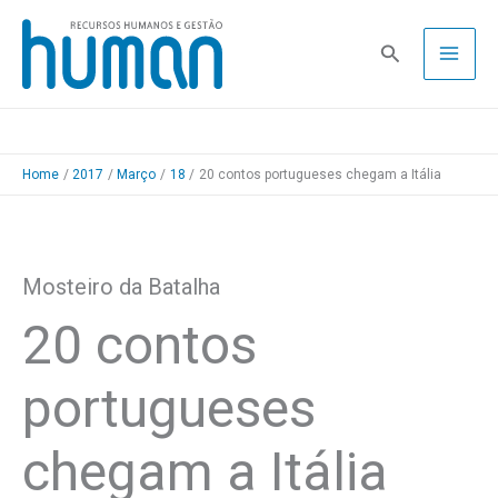
Skip
to
Pesquisa
content
Home
2017
Março
18
20 contos portugueses chegam a Itália
Mosteiro da Batalha
20 contos
portugueses
chegam a Itália