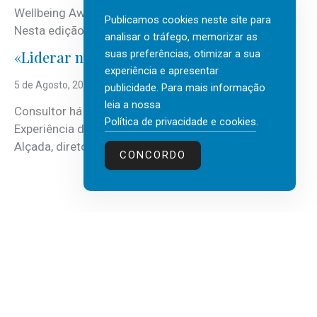
Wellbeing Awards, integrando o Top Wellbeing 2026.
Publicamos cookies neste site para
Nesta edição, a multinacional...
analisar o tráfego, memorizar as
suas preferências, otimizar a sua
«Liderar não é um talento místico.»
experiência e apresentar
5 de Agosto, 2026
publicidade. Para mais informação
leia a nossa
Consultor há mais de três décadas nas áreas de
Política de privacidade e cookies
.
Experiência do Cliente, Vendas e Liderança, Manuel
Alçada, diretor executivo da...
CONCORDO