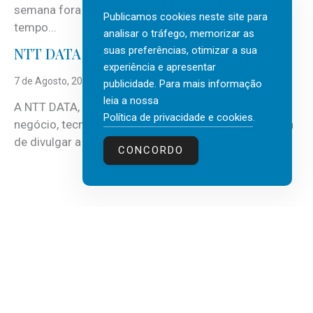
semana fora e os dias em que a casa fica mais
Publicamos cookies neste site para
tempo...
analisar o tráfego, memorizar as
suas preferências, otimizar a sua
NTT DATA Insurtech Global Outlook 2026
experiência e apresentar
7 de Agosto, 2026
publicidade. Para mais informação
leia a nossa
A NTT DATA, consultora global em serviços de
Política de privacidade e cookies
.
negócio, tecnologia e inteligência artificial (IA), acaba
de divulgar a mais recente...
CONCORDO