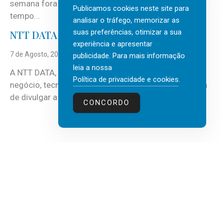
semana fora e os dias em que a casa fica mais
Publicamos cookies neste site para
tempo...
analisar o tráfego, memorizar as
suas preferências, otimizar a sua
NTT DATA Insurtech Global Outlook 2026
experiência e apresentar
7 de Agosto, 2026
publicidade. Para mais informação
leia a nossa
A NTT DATA, consultora global em serviços de
Política de privacidade e cookies
.
negócio, tecnologia e inteligência artificial (IA), acaba
de divulgar a mais recente...
CONCORDO