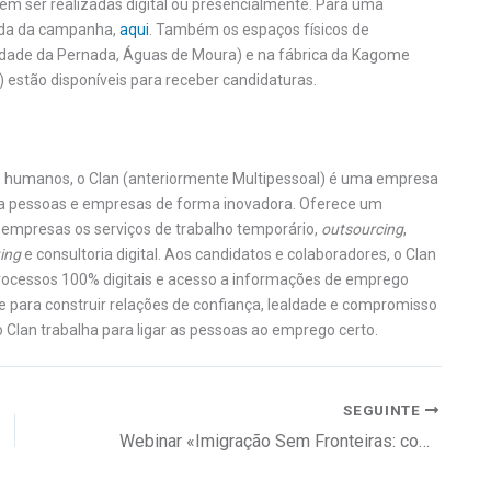
m ser realizadas digital ou presencialmente. Para uma
cada da campanha,
aqui
. Também os espaços físicos de
rdade da Pernada, Águas de Moura) e na fábrica da Kagome
) estão disponíveis para receber candidaturas.
s humanos, o Clan (anteriormente Multipessoal) é uma empresa
iga pessoas e empresas de forma inovadora. Oferece um
 empresas os serviços de trabalho temporário,
outsourcing
,
ing
e consultoria digital. Aos candidatos e colaboradores, o Clan
rocessos 100% digitais e acesso a informações de emprego
e para construir relações de confiança, lealdade e compromisso
o Clan trabalha para ligar as pessoas ao emprego certo.
SEGUINTE
Webinar «Imigração Sem Fronteiras: como regularizar um talento internacional em Portugal»