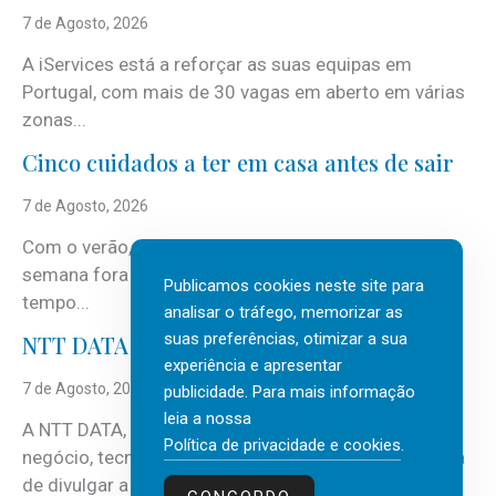
7 de Agosto, 2026
A iServices está a reforçar as suas equipas em
Portugal, com mais de 30 vagas em aberto em várias
zonas...
Cinco cuidados a ter em casa antes de sair
7 de Agosto, 2026
Com o verão, chegam também as férias, os fins-de-
semana fora e os dias em que a casa fica mais
Publicamos cookies neste site para
tempo...
analisar o tráfego, memorizar as
suas preferências, otimizar a sua
NTT DATA Insurtech Global Outlook 2026
experiência e apresentar
7 de Agosto, 2026
publicidade. Para mais informação
leia a nossa
A NTT DATA, consultora global em serviços de
Política de privacidade e cookies
.
negócio, tecnologia e inteligência artificial (IA), acaba
de divulgar a mais recente...