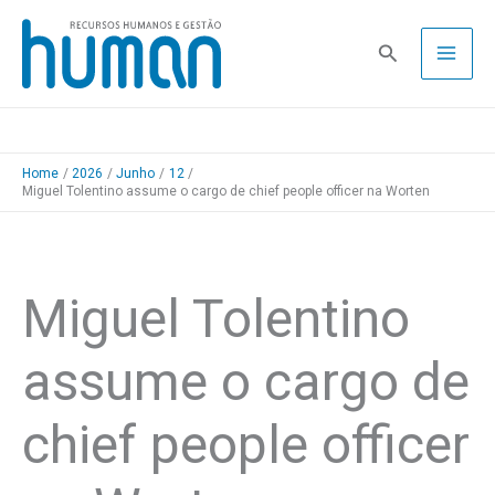
Skip
to
Pesquisa
content
Home
2026
Junho
12
Miguel Tolentino assume o cargo de chief people officer na Worten
Miguel Tolentino
assume o cargo de
chief people officer