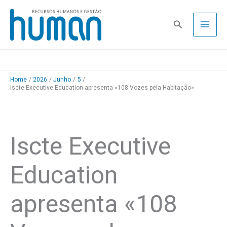
Skip
to
Pesquisa
content
Home
2026
Junho
5
Iscte Executive Education apresenta «108 Vozes pela Habitação»
Iscte Executive
Education
apresenta «108