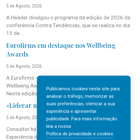
5 de Agosto, 2026
A Header divulgou o programa da edição de 2026 da
conferência Contra Tendências, que se realiza no dia
15 de...
Eurofirms em destaque nos Wellbeing
Awards
5 de Agosto, 2026
A Eurofirms – People first está de regresso aos
Wellbeing Awards, integrando o Top Wellbeing 2026.
Publicamos cookies neste site para
Nesta edição, a multinacional...
analisar o tráfego, memorizar as
suas preferências, otimizar a sua
«Liderar não é um talento místico.»
experiência e apresentar
5 de Agosto, 2026
publicidade. Para mais informação
leia a nossa
Consultor há mais de três décadas nas áreas de
Política de privacidade e cookies
.
Experiência do Cliente, Vendas e Liderança, Manuel