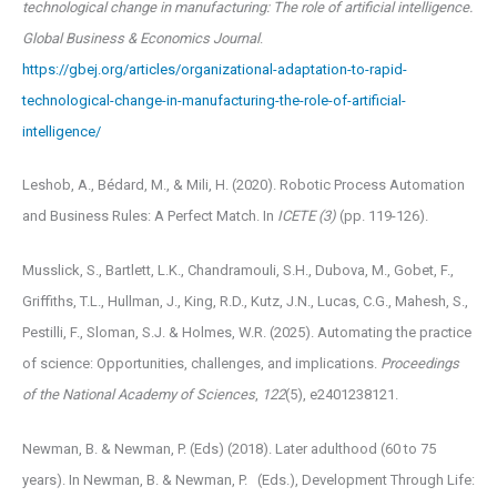
technological change in manufacturing: The role of artificial intelligence.
Global Business & Economics Journal
.
https://gbej.org/articles/organizational-adaptation-to-rapid-
technological-change-in-manufacturing-the-role-of-artificial-
intelligence/
Leshob, A., Bédard, M., & Mili, H. (2020). Robotic Process Automation
and Business Rules: A Perfect Match. In
ICETE (3)
(pp. 119-126).
Musslick, S., Bartlett, L.K., Chandramouli, S.H., Dubova, M., Gobet, F.,
Griffiths, T.L., Hullman, J., King, R.D., Kutz, J.N., Lucas, C.G., Mahesh, S.,
Pestilli, F., Sloman, S.J. & Holmes, W.R. (2025). Automating the practice
of science: Opportunities, challenges, and implications.
Proceedings
of the National Academy of Sciences
,
122
(5), e2401238121.
Newman, B. & Newman, P. (Eds) (2018). Later adulthood (60 to 75
years). In Newman, B. & Newman, P. (Eds.), Development Through Life: