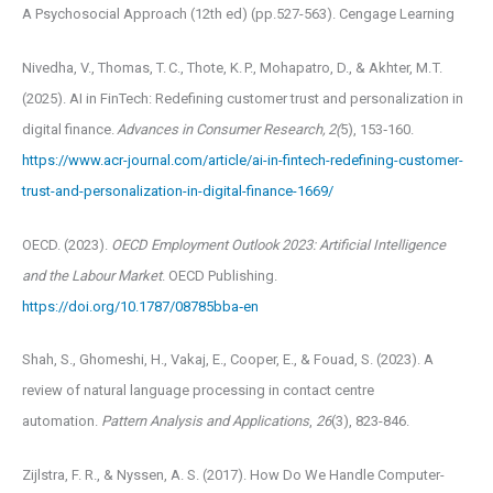
A Psychosocial Approach (12th ed) (pp.527-563). Cengage Learning
Nivedha, V., Thomas, T. C., Thote, K. P., Mohapatro, D., & Akhter, M. T.
(2025). AI in FinTech: Redefining customer trust and personalization in
digital finance.
Advances in Consumer Research, 2(
5), 153‑160.
https://www.acr-journal.com/article/ai-in-fintech-redefining-customer-
trust-and-personalization-in-digital-finance-1669/
OECD. (2023).
OECD Employment Outlook 2023: Artificial Intelligence
and the Labour Market
. OECD Publishing.
https://doi.org/10.1787/08785bba‑en
Shah, S., Ghomeshi, H., Vakaj, E., Cooper, E., & Fouad, S. (2023). A
review of natural language processing in contact centre
automation.
Pattern Analysis and Applications
,
26
(3), 823-846.
Zijlstra, F. R., & Nyssen, A. S. (2017). How Do We Handle Computer-