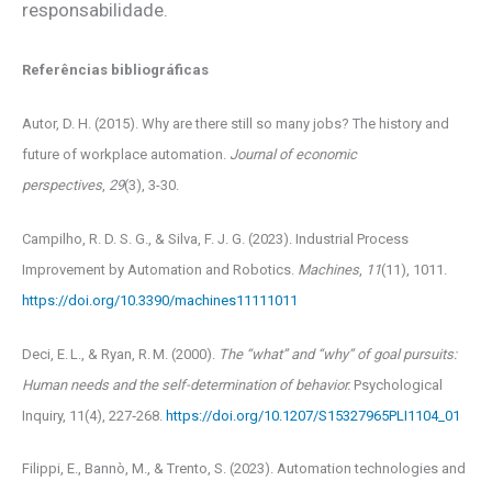
responsabilidade.
Referências bibliográficas
Autor, D. H. (2015). Why are there still so many jobs? The history and
future of workplace automation.
Journal of economic
perspectives
,
29
(3), 3-30.
Campilho, R. D. S. G., & Silva, F. J. G. (2023). Industrial Process
Improvement by Automation and Robotics.
Machines
,
11
(11), 1011.
https://doi.org/10.3390/machines11111011
Deci, E. L., & Ryan, R. M. (2000).
The “what” and “why” of goal pursuits:
Human needs and the self-determination of behavior.
Psychological
Inquiry, 11(4), 227‑268.
https://doi.org/10.1207/S15327965PLI1104_01
Filippi, E., Bannò, M., & Trento, S. (2023). Automation technologies and