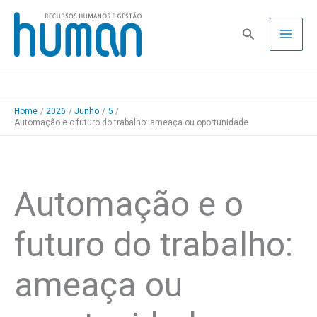
Skip
to
Pesquisa
content
Home
2026
Junho
5
Automação e o futuro do trabalho: ameaça ou oportunidade
Automação e o
futuro do trabalho:
ameaça ou