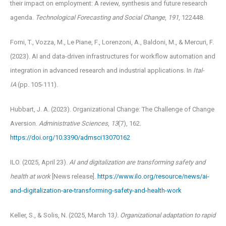
their impact on employment: A review, synthesis and future research
agenda.
Technological Forecasting and Social Change
,
191
, 122448.
Forni, T., Vozza, M., Le Piane, F., Lorenzoni, A., Baldoni, M., & Mercuri, F.
(2023). AI and data-driven infrastructures for workflow automation and
integration in advanced research and industrial applications. In
Ital-
IA
(pp. 105-111).
Hubbart, J. A. (2023). Organizational Change: The Challenge of Change
Aversion.
Administrative Sciences
,
13
(7), 162.
https://doi.org/10.3390/admsci13070162
ILO. (2025, April 23).
AI and digitalization are transforming safety and
health at work
[News release].
https://www.ilo.org/resource/news/ai-
and-digitalization-are-transforming-safety-and-health-work
Keller, S., & Solis, N. (2025, March 13
). Organizational adaptation to rapid