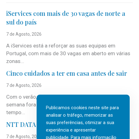
iServices com mais de 30 vagas de norte a
sul do país
7 de Agosto, 2026
A iServices está a reforçar as suas equipas em
Portugal, com mais de 30 vagas em aberto em várias
zonas...
Cinco cuidados a ter em casa antes de sair
7 de Agosto, 2026
Com o verão, chegam também as férias, os fins-de-
semana fora e os dias em que a casa fica mais
Publicamos cookies neste site para
tempo...
analisar o tráfego, memorizar as
suas preferências, otimizar a sua
NTT DATA Insurtech Global Outlook 2026
experiência e apresentar
7 de Agosto, 2026
publicidade. Para mais informação