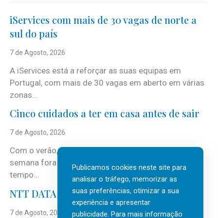
iServices com mais de 30 vagas de norte a
sul do país
7 de Agosto, 2026
A iServices está a reforçar as suas equipas em
Portugal, com mais de 30 vagas em aberto em várias
zonas...
Cinco cuidados a ter em casa antes de sair
7 de Agosto, 2026
Com o verão, chegam também as férias, os fins-de-
semana fora e os dias em que a casa fica mais
Publicamos cookies neste site para
tempo...
analisar o tráfego, memorizar as
suas preferências, otimizar a sua
NTT DATA Insurtech Global Outlook 2026
experiência e apresentar
7 de Agosto, 2026
publicidade. Para mais informação