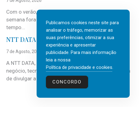
7 de Agosto, 2026
Com o verão, chegam também as férias, os fins-de-
semana fora e os dias em que a casa fica mais
Publicamos cookies neste site para
tempo...
analisar o tráfego, memorizar as
suas preferências, otimizar a sua
NTT DATA Insurtech Global Outlook 2026
experiência e apresentar
7 de Agosto, 2026
publicidade. Para mais informação
leia a nossa
A NTT DATA, consultora global em serviços de
Política de privacidade e cookies
.
negócio, tecnologia e inteligência artificial (IA), acaba
de divulgar a mais recente...
CONCORDO