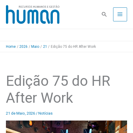
Skip
to
Pesquisa
content
Home
2026
Maio
21
Edição 75 do HR After Work
Edição 75 do HR
After Work
21 de Maio, 2026
/
Notícias