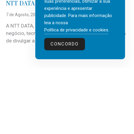
suas preferências, otimizar a sua
NTT DATA Insurtech Global Outlook 2026
experiência e apresentar
7 de Agosto, 2026
publicidade. Para mais informação
leia a nossa
A NTT DATA, consultora global em serviços de
Política de privacidade e cookies
.
negócio, tecnologia e inteligência artificial (IA), acaba
de divulgar a mais recente...
CONCORDO