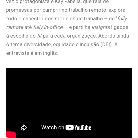
vez o protagonista é Kay Fabella, que fala de
promessas por cumprir no trabalho remoto, explora
todo o espectro dos modelos de trabalho – de ‘
fully
remote
até
fully in-office
— e partilha
insights
ligados
à escolha do
fit
para cada organização. Aborda ainda
o tema diversidade, equidade e inclusão (DEI). A
entrevista é em inglês.