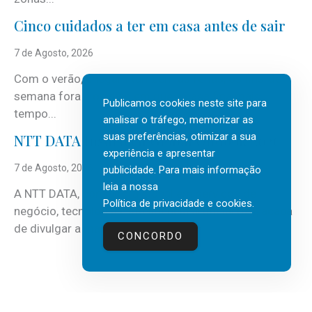
Cinco cuidados a ter em casa antes de sair
7 de Agosto, 2026
Com o verão, chegam também as férias, os fins-de-
semana fora e os dias em que a casa fica mais
Publicamos cookies neste site para
tempo...
analisar o tráfego, memorizar as
suas preferências, otimizar a sua
NTT DATA Insurtech Global Outlook 2026
experiência e apresentar
7 de Agosto, 2026
publicidade. Para mais informação
leia a nossa
A NTT DATA, consultora global em serviços de
Política de privacidade e cookies
.
negócio, tecnologia e inteligência artificial (IA), acaba
de divulgar a mais recente...
CONCORDO