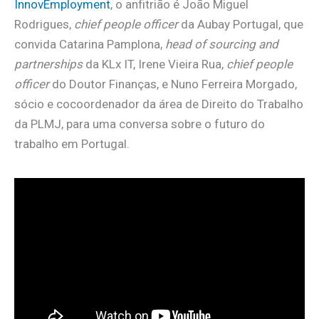
InnovEmployment
, o anfitrião é João Miguel
Rodrigues,
chief people officer
da Aubay Portugal, que
convida Catarina Pamplona,
head of sourcing and
partnerships
da KLx IT, Irene Vieira Rua,
chief people
officer
do Doutor Finanças, e Nuno Ferreira Morgado,
sócio e cocoordenador da área de Direito do Trabalho
da PLMJ, para uma conversa sobre o futuro do
trabalho em Portugal.