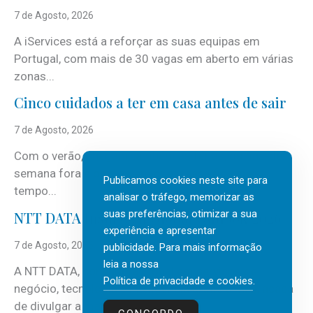
7 de Agosto, 2026
A iServices está a reforçar as suas equipas em
Portugal, com mais de 30 vagas em aberto em várias
zonas...
Cinco cuidados a ter em casa antes de sair
7 de Agosto, 2026
Com o verão, chegam também as férias, os fins-de-
semana fora e os dias em que a casa fica mais
Publicamos cookies neste site para
tempo...
analisar o tráfego, memorizar as
suas preferências, otimizar a sua
NTT DATA Insurtech Global Outlook 2026
experiência e apresentar
7 de Agosto, 2026
publicidade. Para mais informação
leia a nossa
A NTT DATA, consultora global em serviços de
Política de privacidade e cookies
.
negócio, tecnologia e inteligência artificial (IA), acaba
de divulgar a mais recente...