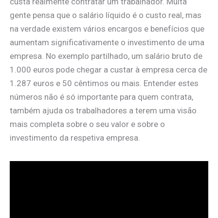
custa realmente contratar um trabalhador. Muita
gente pensa que o salário líquido é o custo real, mas
na verdade existem vários encargos e benefícios que
aumentam significativamente o investimento de uma
empresa. No exemplo partilhado, um salário bruto de
1.000 euros pode chegar a custar à empresa cerca de
1.287 euros e 50 cêntimos ou mais. Entender estes
números não é só importante para quem contrata,
também ajuda os trabalhadores a terem uma visão
mais completa sobre o seu valor e sobre o
investimento da respetiva empresa.