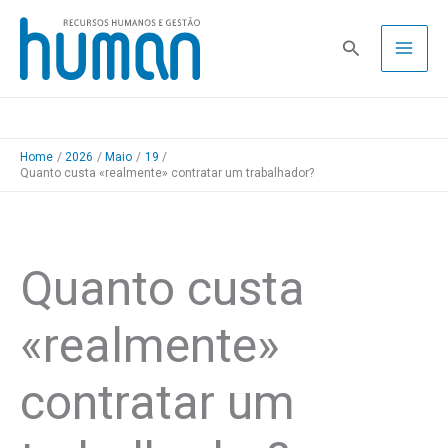
Skip
to
Pesquisa
content
Home
2026
Maio
19
Quanto custa «realmente» contratar um trabalhador?
Quanto custa
«realmente»
contratar um