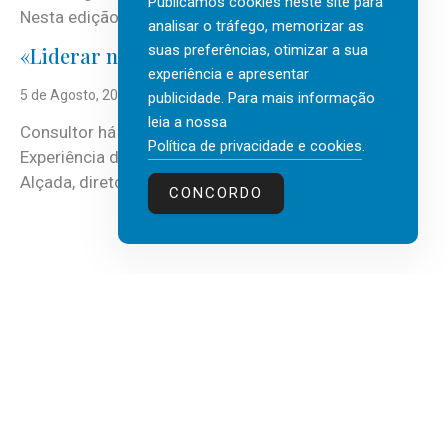
Publicamos cookies neste site para
Nesta edição, a multinacional...
analisar o tráfego, memorizar as
suas preferências, otimizar a sua
«Liderar não é um talento místico.»
experiência e apresentar
5 de Agosto, 2026
publicidade. Para mais informação
leia a nossa
Consultor há mais de três décadas nas áreas de
Política de privacidade e cookies
.
Experiência do Cliente, Vendas e Liderança, Manuel
Alçada, diretor executivo da...
CONCORDO