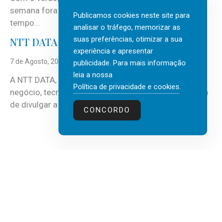
semana fora e os dias em que a casa fica mais
Publicamos cookies neste site para
tempo...
analisar o tráfego, memorizar as
suas preferências, otimizar a sua
NTT DATA Insurtech Global Outlook 2026
experiência e apresentar
7 de Agosto, 2026
publicidade. Para mais informação
leia a nossa
A NTT DATA, consultora global em serviços de
Política de privacidade e cookies
.
negócio, tecnologia e inteligência artificial (IA), acaba
de divulgar a mais recente...
CONCORDO