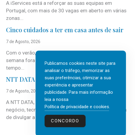
A iServices está a reforçar as suas equipas em
Portugal, com mais de 30 vagas em aberto em várias
zonas...
Cinco cuidados a ter em casa antes de sair
7 de Agosto, 2026
Com o verão, chegam também as férias, os fins-de-
semana fora e os dias em que a casa fica mais
Publicamos cookies neste site para
tempo...
analisar o tráfego, memorizar as
suas preferências, otimizar a sua
NTT DATA Insurtech Global Outlook 2026
experiência e apresentar
7 de Agosto, 2026
publicidade. Para mais informação
leia a nossa
A NTT DATA, consultora global em serviços de
Política de privacidade e cookies
.
negócio, tecnologia e inteligência artificial (IA), acaba
de divulgar a mais recente...
CONCORDO