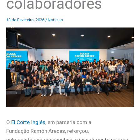
colaboradores
13 de Fevereiro, 2026
/
Notícias
O
El Corte Inglés
, em parceria com a
Fundação Ramón Areces, reforçou,
pelo quinto ano consecutivo, o investimento na área