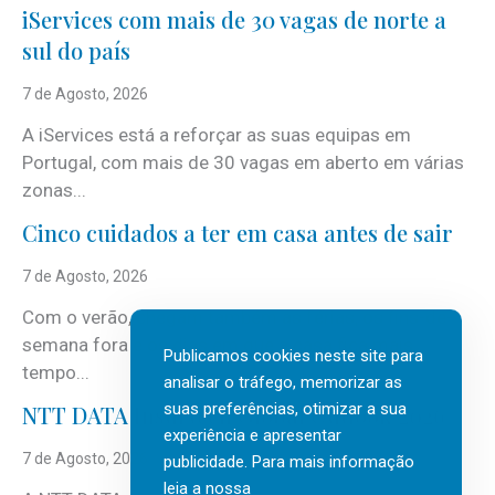
iServices com mais de 30 vagas de norte a
sul do país
7 de Agosto, 2026
A iServices está a reforçar as suas equipas em
Portugal, com mais de 30 vagas em aberto em várias
zonas...
Cinco cuidados a ter em casa antes de sair
7 de Agosto, 2026
Com o verão, chegam também as férias, os fins-de-
semana fora e os dias em que a casa fica mais
Publicamos cookies neste site para
tempo...
analisar o tráfego, memorizar as
suas preferências, otimizar a sua
NTT DATA Insurtech Global Outlook 2026
experiência e apresentar
7 de Agosto, 2026
publicidade. Para mais informação
leia a nossa