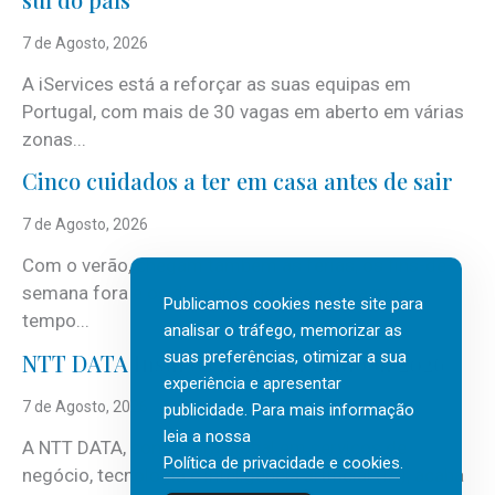
7 de Agosto, 2026
A iServices está a reforçar as suas equipas em
Portugal, com mais de 30 vagas em aberto em várias
zonas...
Cinco cuidados a ter em casa antes de sair
7 de Agosto, 2026
Com o verão, chegam também as férias, os fins-de-
semana fora e os dias em que a casa fica mais
Publicamos cookies neste site para
tempo...
analisar o tráfego, memorizar as
suas preferências, otimizar a sua
NTT DATA Insurtech Global Outlook 2026
experiência e apresentar
7 de Agosto, 2026
publicidade. Para mais informação
leia a nossa
A NTT DATA, consultora global em serviços de
Política de privacidade e cookies
.
negócio, tecnologia e inteligência artificial (IA), acaba