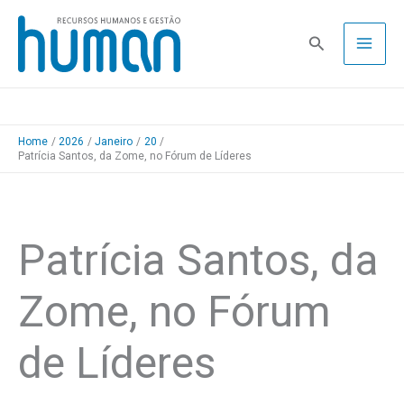
Skip
to
Pesquisa
content
Home
2026
Janeiro
20
Patrícia Santos, da Zome, no Fórum de Líderes
Patrícia Santos, da
Zome, no Fórum
de Líderes