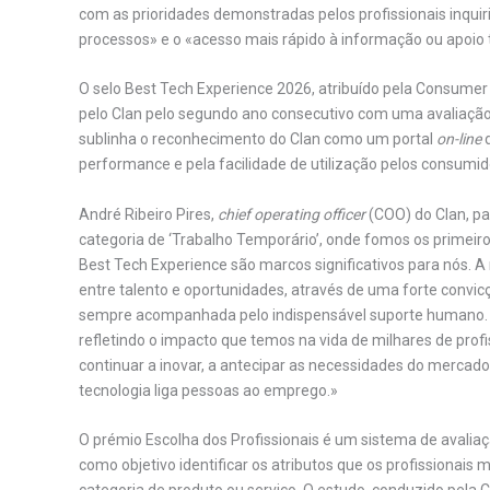
com as prioridades demonstradas pelos profissionais inquiri
processos» e o «acesso mais rápido à informação ou apoio 
O selo Best Tech Experience 2026, atribuído pela Consumer 
pelo Clan pelo segundo ano consecutivo com uma avaliação 
sublinha o reconhecimento do Clan como um portal
on-line
d
performance e pela facilidade de utilização pelos consumid
André Ribeiro Pires,
chief operating officer
(COO) do Clan, par
categoria de ‘Trabalho Temporário’, onde fomos os primei
Best Tech Experience são marcos significativos para nós. 
entre talento e oportunidades, através de uma forte convi
sempre acompanhada pelo indispensável suporte humano. E
refletindo o impacto que temos na vida de milhares de pro
continuar a inovar, a antecipar as necessidades do mercado
tecnologia liga pessoas ao emprego.»
O prémio Escolha dos Profissionais é um sistema de avalia
como objetivo identificar os atributos que os profissiona
categoria de produto ou serviço. O estudo, conduzido pela