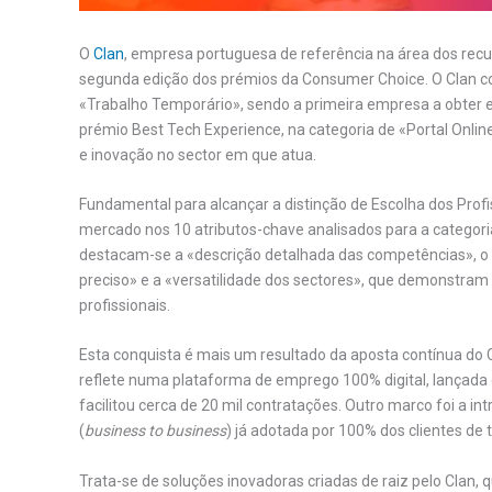
O
Clan
, empresa portuguesa de referência na área dos rec
segunda edição dos prémios da Consumer Choice. O Clan con
«Trabalho Temporário», sendo a primeira empresa a obter e
prémio Best Tech Experience, na categoria de «Portal Onlin
e inovação no sector em que atua.
Fundamental para alcançar a distinção de Escolha dos Profi
mercado nos 10 atributos-chave analisados para a categoria
destacam-se a «descrição detalhada das competências», o «
preciso» e a «versatilidade dos sectores», que demonstr
profissionais.
Esta conquista é mais um resultado da aposta contínua do C
reflete numa plataforma de emprego 100% digital, lançada e
facilitou cerca de 20 mil contratações. Outro marco foi a i
(
business to business
) já adotada por 100% dos clientes de 
Trata-se de soluções inovadoras criadas de raiz pelo Clan