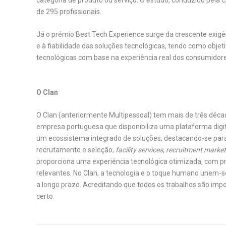
de 295 profissionais.
Já o prémio Best Tech Experience surge da crescente exi
e à fiabilidade das soluções tecnológicas, tendo como objetiv
tecnológicas com base na experiência real dos consumidor
O Clan
O Clan (anteriormente Multipessoal) tem mais de três déc
empresa portuguesa que disponibiliza uma plataforma digi
um ecossistema integrado de soluções, destacando-se para
recrutamento e seleção,
facility services
,
recruitment market
proporciona uma experiência tecnológica otimizada, com p
relevantes. No Clan, a tecnologia e o toque humano unem-s
a longo prazo. Acreditando que todos os trabalhos são impo
certo.