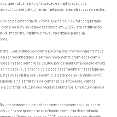
dos, que indicam a «digitalização e simplificação dos
técnico/ comercial» como as melhorias mais atrativas no sector.
Choice na categoria de «Portal Online de RH», foi conquistado
global de 83% no estudo realizado em 2025. Esta certificação
e RH moderno, intuitivo e fiável, valorizado pela sua
ores.
tilha: «Ser distinguido com a Escolha dos Profissionais na nova
ros a ser reconhecidos, e sermos novamente premiados com o
A nossa missão sempre se pautou por garantir uma ligação eficaz
cção no papel que a tecnologia pode desempenhar nessa ligação,
stas duas distinções validam que estamos no caminho certo,
fissionais e na estratégia de centenas de empresas. Vamos
 e a construir o futuro dos recursos humanos. Um futuro onde a
ção independente e estatisticamente representativo, que tem
is mais valorizam quando se relacionam com uma determinada
 Consumer Choice ao longo de 2025, contou com a participação