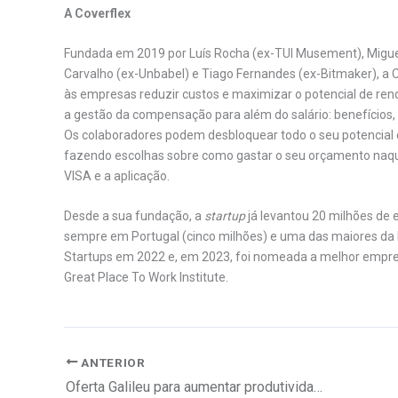
A Coverflex
Fundada em 2019 por Luís Rocha (ex-TUI Musement), Miguel
Carvalho (ex-Unbabel) e Tiago Fernandes (ex-Bitmaker), a 
às empresas reduzir custos e maximizar o potencial de r
a gestão da compensação para além do salário: benefícios, 
Os colaboradores podem desbloquear todo o seu potencial 
fazendo escolhas sobre como gastar o seu orçamento naqui
VISA e a aplicação.
Desde a sua fundação, a
startup
já levantou 20 milhões de e
sempre em Portugal (cinco milhões) e uma das maiores da E
Startups em 2022 e, em 2023, foi nomeada a melhor empres
Great Place To Work Institute.
ANTERIOR
Oferta Galileu para aumentar produtividade e colaboração de equipas