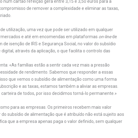
num cartão refeição gera entre 3,15 e 3,50 euros para a
compromisso de remover a complexidade e eliminar as taxas,
riado.
e de utilização, uma vez que pode ser utilizado em qualquer
upermercados e até em encomendas em plataformas
on-line
de
 de isenção de IRS e Segurança Social, no valor do subsídio
digital, através da aplicação, o que facilita o controlo das
ta: «As famílias estão a sentir cada vez mais a pressão
necessidade de rendimento. Sabemos que responder a essas
r isso que vemos o subsídio de alimentação como uma forma
subscrição e as taxas, estamos também a aliviar as empresas.
 carteira de todos, por isso decidimos torná‑lo permanente.»
es como para as empresas. Os primeiros recebem mais valor
r do subsídio de alimentação que é atribuído não está sujeito aos
ifica que a empresa apenas paga o valor definido, sem qualquer