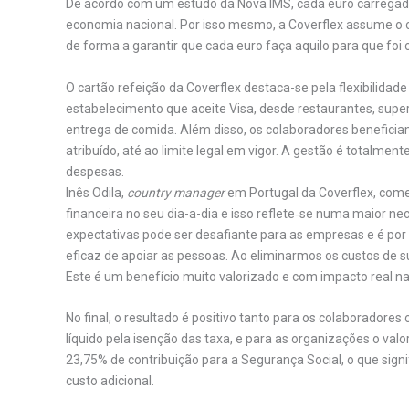
De acordo com um estudo da Nova IMS, cada euro carregado 
economia nacional. Por isso mesmo, a Coverflex assume o 
de forma a garantir que cada euro faça aquilo para que foi c
O cartão refeição da Coverflex destaca-se pela flexibilidad
estabelecimento que aceite Visa, desde restaurantes, s
entrega de comida. Além disso, os colaboradores beneficiam
atribuído, até ao limite legal em vigor. A gestão é totalmente 
despesas.
Inês Odila,
country manager
em Portugal da Coverflex, comen
financeira no seu dia-a-dia e isso reflete‑se numa maior 
expectativas pode ser desafiante para as empresas e é po
eficaz de apoiar as pessoas. Ao eliminarmos os custos de 
Este é um benefício muito valorizado e com impacto real na
No final, o resultado é positivo tanto para os colaborador
líquido pela isenção das taxa, e para as organizações o valo
23,75% de contribuição para a Segurança Social, o que sign
custo adicional.