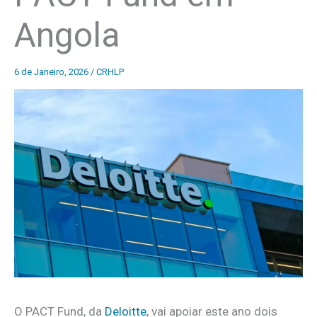
Angola
6 de Janeiro, 2026
/
CRHLP
O PACT Fund, da
Deloitte
, vai apoiar este ano dois