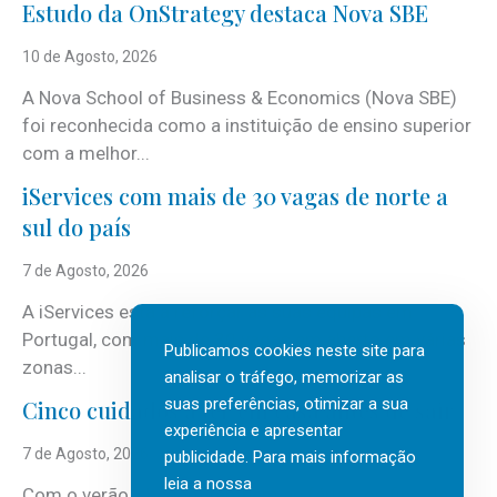
Estudo da OnStrategy destaca Nova SBE
10 de Agosto, 2026
A Nova School of Business & Economics (Nova SBE)
foi reconhecida como a instituição de ensino superior
com a melhor...
iServices com mais de 30 vagas de norte a
sul do país
7 de Agosto, 2026
A iServices está a reforçar as suas equipas em
Portugal, com mais de 30 vagas em aberto em várias
Publicamos cookies neste site para
zonas...
analisar o tráfego, memorizar as
suas preferências, otimizar a sua
Cinco cuidados a ter em casa antes de sair
experiência e apresentar
7 de Agosto, 2026
publicidade. Para mais informação
leia a nossa
Com o verão, chegam também as férias, os fins-de-