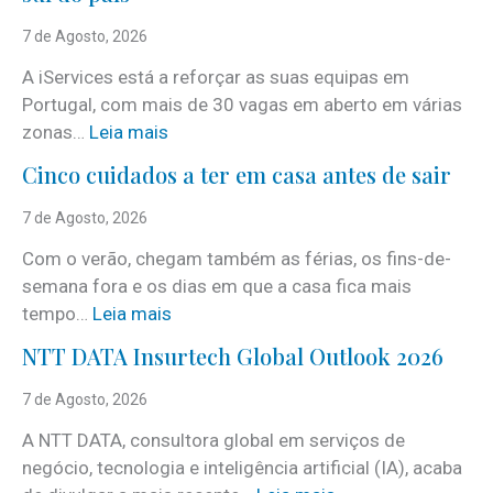
7 de Agosto, 2026
A iServices está a reforçar as suas equipas em
Portugal, com mais de 30 vagas em aberto em várias
:
zonas…
Leia mais
i
Cinco cuidados a ter em casa antes de sair
S
e
7 de Agosto, 2026
r
Com o verão, chegam também as férias, os fins-de-
v
semana fora e os dias em que a casa fica mais
i
:
tempo…
Leia mais
c
C
e
NTT DATA Insurtech Global Outlook 2026
i
s
n
7 de Agosto, 2026
c
c
o
A NTT DATA, consultora global em serviços de
o
m
negócio, tecnologia e inteligência artificial (IA), acaba
c
m