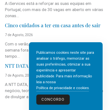
A iServices está a reforçar as suas equipas em
Portugal, com mais de 30 vagas em aberto em várias
zonas...
Cinco cuidados a ter em casa antes de sair
7 de Agosto, 2026
Com o verão, chegam também as férias, os fins-de-
semana fora e os dias em que a casa fica mais
Publicamos cookies neste site para
tempo...
analisar o tráfego, memorizar as
suas preferências, otimizar a sua
NTT DATA Insurtech Global Outlook 2026
experiência e apresentar
7 de Agosto, 2026
publicidade. Para mais informação
leia a nossa
A NTT DATA, consultora global em serviços de
Política de privacidade e cookies
.
negócio, tecnologia e inteligência artificial (IA), acaba
de divulgar a mais recente...
CONCORDO