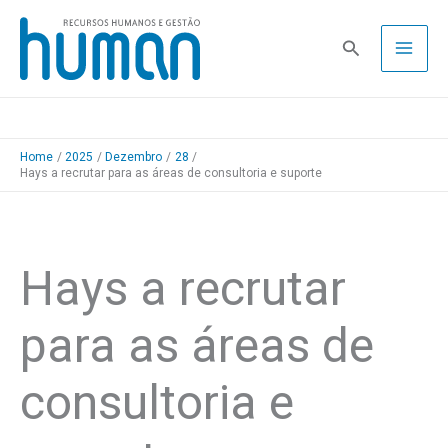
Skip
to
Pesquisa
content
Home
2025
Dezembro
28
Hays a recrutar para as áreas de consultoria e suporte
Hays a recrutar
para as áreas de
consultoria e