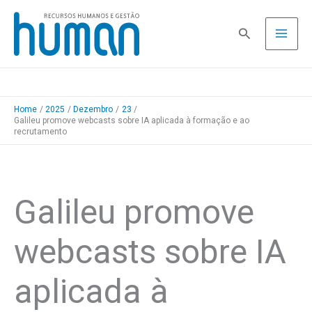
Skip
to
Pesquisa
content
Home
2025
Dezembro
23
Galileu promove webcasts sobre IA aplicada à formação e ao
recrutamento
Galileu promove
webcasts sobre IA
aplicada à