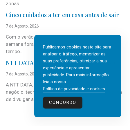
zonas...
Cinco cuidados a ter em casa antes de sair
7 de Agosto, 2026
Com o verão, chegam também as férias, os fins-de-
semana fora e os dias em que a casa fica mais
Publicamos cookies neste site para
tempo...
analisar o tráfego, memorizar as
suas preferências, otimizar a sua
NTT DATA Insurtech Global Outlook 2026
experiência e apresentar
7 de Agosto, 2026
publicidade. Para mais informação
leia a nossa
A NTT DATA, consultora global em serviços de
Política de privacidade e cookies
.
negócio, tecnologia e inteligência artificial (IA), acaba
de divulgar a mais recente...
CONCORDO