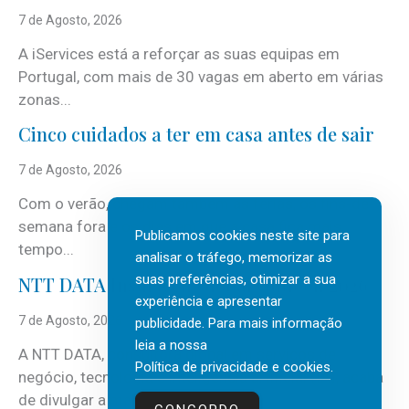
7 de Agosto, 2026
A iServices está a reforçar as suas equipas em
Portugal, com mais de 30 vagas em aberto em várias
zonas...
Cinco cuidados a ter em casa antes de sair
7 de Agosto, 2026
Com o verão, chegam também as férias, os fins-de-
semana fora e os dias em que a casa fica mais
Publicamos cookies neste site para
tempo...
analisar o tráfego, memorizar as
suas preferências, otimizar a sua
NTT DATA Insurtech Global Outlook 2026
experiência e apresentar
7 de Agosto, 2026
publicidade. Para mais informação
leia a nossa
A NTT DATA, consultora global em serviços de
Política de privacidade e cookies
.
negócio, tecnologia e inteligência artificial (IA), acaba
de divulgar a mais recente...