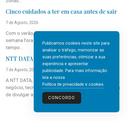
zonas...
Cinco cuidados a ter em casa antes de sair
7 de Agosto, 2026
Com o verão, chegam também as férias, os fins-de-
semana fora e os dias em que a casa fica mais
Publicamos cookies neste site para
tempo...
analisar o tráfego, memorizar as
suas preferências, otimizar a sua
NTT DATA Insurtech Global Outlook 2026
experiência e apresentar
7 de Agosto, 2026
publicidade. Para mais informação
leia a nossa
A NTT DATA, consultora global em serviços de
Política de privacidade e cookies
.
negócio, tecnologia e inteligência artificial (IA), acaba
de divulgar a mais recente...
CONCORDO