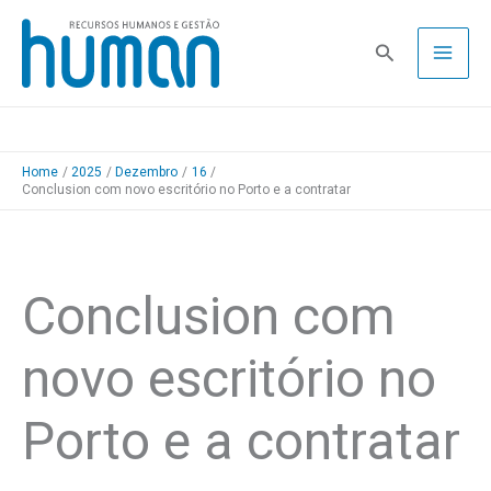
Skip
to
Pesquisa
content
Home
2025
Dezembro
16
Conclusion com novo escritório no Porto e a contratar
Conclusion com
novo escritório no
Porto e a contratar