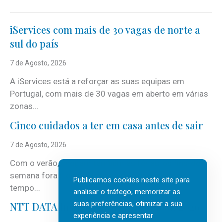
iServices com mais de 30 vagas de norte a
sul do país
7 de Agosto, 2026
A iServices está a reforçar as suas equipas em
Portugal, com mais de 30 vagas em aberto em várias
zonas...
Cinco cuidados a ter em casa antes de sair
7 de Agosto, 2026
Com o verão, chegam também as férias, os fins-de-
semana fora e os dias em que a casa fica mais
Publicamos cookies neste site para
tempo...
analisar o tráfego, memorizar as
suas preferências, otimizar a sua
NTT DATA Insurtech Global Outlook 2026
experiência e apresentar