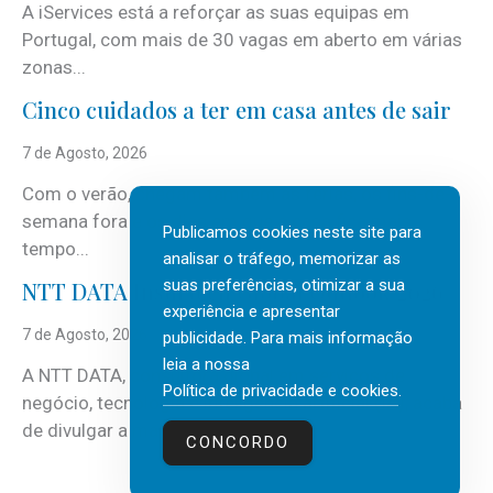
A iServices está a reforçar as suas equipas em
Portugal, com mais de 30 vagas em aberto em várias
zonas...
Cinco cuidados a ter em casa antes de sair
7 de Agosto, 2026
Com o verão, chegam também as férias, os fins-de-
semana fora e os dias em que a casa fica mais
Publicamos cookies neste site para
tempo...
analisar o tráfego, memorizar as
suas preferências, otimizar a sua
NTT DATA Insurtech Global Outlook 2026
experiência e apresentar
7 de Agosto, 2026
publicidade. Para mais informação
leia a nossa
A NTT DATA, consultora global em serviços de
Política de privacidade e cookies
.
negócio, tecnologia e inteligência artificial (IA), acaba
de divulgar a mais recente...
CONCORDO