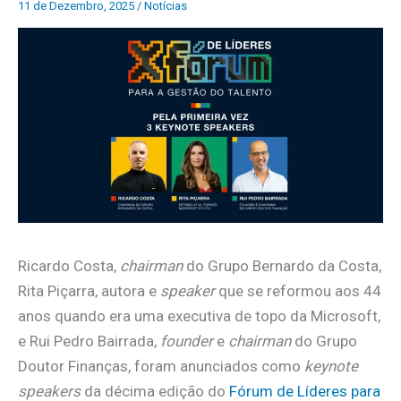
11 de Dezembro, 2025
/
Notícias
Ricardo Costa,
chairman
do Grupo Bernardo da Costa,
Rita Piçarra, autora e
speaker
que se reformou aos 44
anos quando era uma executiva de topo da Microsoft,
e Rui Pedro Bairrada,
founder
e
chairman
do Grupo
Doutor Finanças, foram anunciados como
keynote
speakers
da décima edição do
Fórum de Líderes para