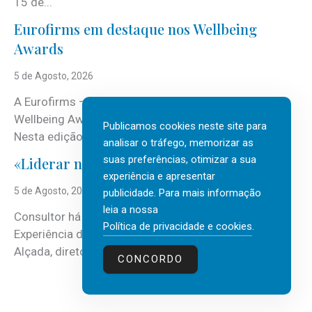
15 de...
Eurofirms em destaque nos Wellbeing
Awards
5 de Agosto, 2026
A Eurofirms – People first está de regresso aos
Wellbeing Awards, integrando o Top Wellbeing 2026.
Publicamos cookies neste site para
Nesta edição, a multinacional...
analisar o tráfego, memorizar as
suas preferências, otimizar a sua
«Liderar não é um talento místico.»
experiência e apresentar
5 de Agosto, 2026
publicidade. Para mais informação
leia a nossa
Consultor há mais de três décadas nas áreas de
Política de privacidade e cookies
.
Experiência do Cliente, Vendas e Liderança, Manuel
Alçada, diretor executivo da...
CONCORDO