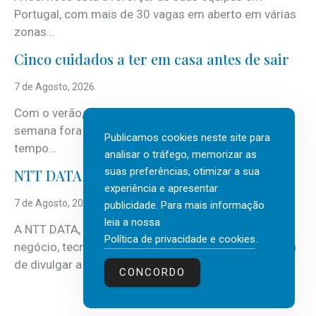
Portugal, com mais de 30 vagas em aberto em várias
zonas...
Cinco cuidados a ter em casa antes de sair
7 de Agosto, 2026
Com o verão, chegam também as férias, os fins-de-
semana fora e os dias em que a casa fica mais
Publicamos cookies neste site para
tempo...
analisar o tráfego, memorizar as
suas preferências, otimizar a sua
NTT DATA Insurtech Global Outlook 2026
experiência e apresentar
7 de Agosto, 2026
publicidade. Para mais informação
leia a nossa
A NTT DATA, consultora global em serviços de
Política de privacidade e cookies
.
negócio, tecnologia e inteligência artificial (IA), acaba
de divulgar a mais recente...
CONCORDO