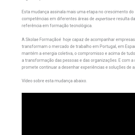
Esta mudança assinala mais uma etapa no crescimento do
competências em diferentes áreas de
expertise
e resulta d
referência em formação tecnológica.
A Skolae Formaçãoé hoje capaz de acompanhar empresas 
transformam o mercado de trabalho em Portugal, em Espan
mantém a energia coletiva, o compromisso e acima de tudo 
a transformação das pessoas e das organizações. E com a m
promete continuar a desenhar experiências e soluções de 
Vídeo sobre esta mudança abaixo.