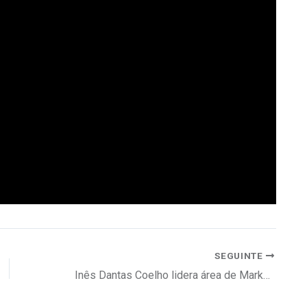
SEGUINTE
Inês Dantas Coelho lidera área de Marketing Digital & Intelligence no Doutor Finanças