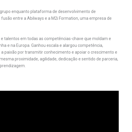
 grupo enquanto plataforma de desenvolvimento de
a fusão entre a Abilways e a M2i Formation, uma empresa de
e talentos em todas as competências-chave que moldam e
ha e na Europa. Ganhou escala e alargou competência,
a paixão por transmitir conhecimento e apoiar o crescimento e
esma proximidade, agilidade, dedicação e sentido de parceria,
aprendizagem.